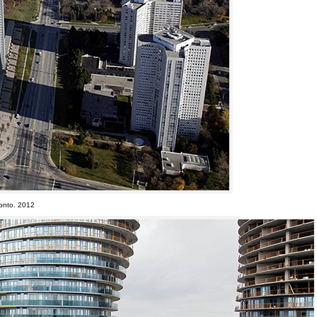
onto
. 2012