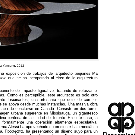
Ma Yansong, 2012
a exposición de trabajos del arquitecto pequinés Ma
ible
que se ha incorporado al circo de la arquitectura
onente de impacto figurativo
,
tratando de reforzar el
ías
.
Como es perceptible
,
este arquitecto es solo otro
nte fascinantes
,
una artesanía que coincide con los
ue se apoya desde muchas instancias
.
Una masiva obra
caba de concluirse en Canadá
.
Consiste en dos torres
 imagen urbana sugerente en Missisauga
,
un gigantesco
ina periferia de la ciudad de Toronto
.
En este caso
,
la
r formalmente una operación altamente especulativa
,
irma Alessi ha aprovechado su creciente halo mediático
la
. Πρόσφατα,
ha presentando un diseño suyo para un