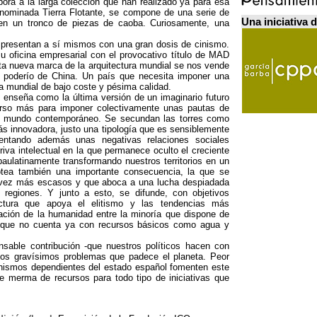
pora a la larga colección que han realizado ya para esa
nominada Tierra Flotante
,
se compone de una serie de
Una iniciativa 
en un tronco de piezas de caoba
.
Curiosamente
,
una
 presentan a sí mismos con una gran dosis de cinismo
.
 oficina empresarial con el provocativo título de MAD
ta nueva marca de la arquitectura mundial se nos vende
 poderío de China
.
Un país que necesita imponer una
a mundial de bajo coste y pésima calidad
.
 enseña como la última versión de un imaginario futuro
urso más para imponer colectivamente unas pautas de
el mundo contemporáneo
.
Se secundan las torres como
ás innovadora
,
justo una tipología que es sensiblemente
entando además unas negativas relaciones sociales
iva intelectual en la que permanece oculto el creciente
paulatinamente transformando nuestros territorios en un
ea también una importante consecuencia
,
la que se
a vez más escasos y que aboca a una lucha despiadada
 regiones
.
Y junto a esto
,
se difunde
,
con objetivos
ectura que apoya el elitismo y las tendencias más
zación de la humanidad entre la minoría que dispone de
a que no cuenta ya con recursos básicos como agua y
sable contribución -que nuestros políticos hacen con
a los gravísimos problemas que padece el planeta
.
Peor
nismos dependientes del estado español fomenten este
e merma de recursos para todo tipo de iniciativas que