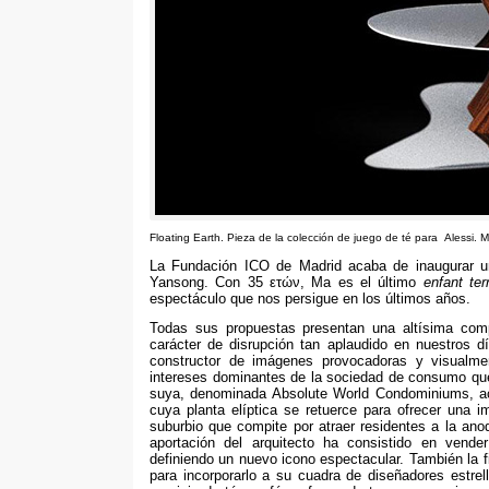
Floating Earth
.
Pieza de la colección de juego de té para Alessi
. 
La Fundación ICO de Madrid acaba de inaugurar un
Yansong
.
Con
35 ετών,
Ma es el último
enfant terr
espectáculo que nos persigue en los últimos años
.
Todas sus propuestas presentan una altísima comp
carácter de disrupción tan aplaudido en nuestros d
constructor de imágenes provocadoras y visualme
intereses dominantes de la sociedad de consumo q
suya
,
denominada Absolute World Condominiums
,
a
cuya planta elíptica se retuerce para ofrecer una
suburbio que compite por atraer residentes a la anod
aportación del arquitecto ha consistido en vende
definiendo un nuevo icono espectacular
.
También la f
para incorporarlo a su cuadra de diseñadores estrel