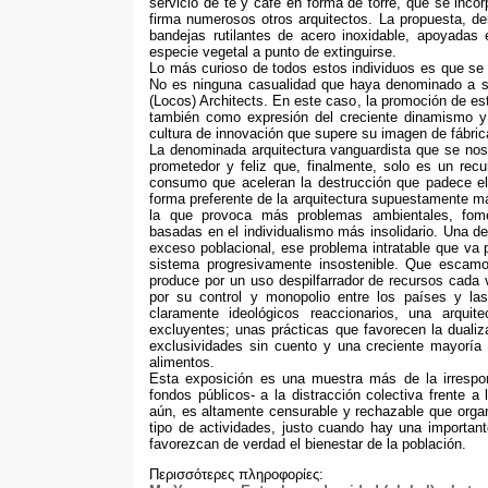
servicio de té y café en forma de torre
,
que se incor
firma numerosos otros arquitectos
.
La propuesta
,
de
bandejas rutilantes de acero inoxidable
,
apoyadas 
especie vegetal a punto de extinguirse
.
Lo más curioso de todos estos individuos es que se
No es ninguna casualidad que haya denominado a su
(
Locos
)
Architects
.
En este caso
,
la promoción de es
también como expresión del creciente dinamismo y
cultura de innovación que supere su imagen de fábric
La denominada arquitectura vanguardista que se nos
prometedor y feliz que
,
finalmente
,
solo es un rec
consumo que aceleran la destrucción que padece 
forma preferente de la arquitectura supuestamente m
la que provoca más problemas ambientales
,
fom
basadas en el individualismo más insolidario
.
Una der
exceso poblacional
,
ese problema intratable que va 
sistema progresivamente insostenible
.
Que escamot
produce por un uso despilfarrador de recursos cad
por su control y monopolio entre los países y las
claramente ideológicos reaccionarios
,
una arquit
excluyentes
;
unas prácticas que favorecen la duali
exclusividades sin cuento y una creciente mayorí
alimentos.
Esta exposición es una muestra más de la irrespon
fondos públicos
-
a la distracción colectiva frente 
aún
,
es altamente censurable y rechazable que orga
tipo de actividades
,
justo cuando hay una important
favorezcan de verdad el bienestar de la población
.
Περισσότερες πληροφορίες: