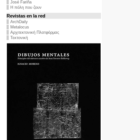
José Fariña
Η πόλη που ζουν
Revistas en la red
ArchDaily
Metalocus
Αρχιτεκτονική Πλατφόρμας
Τεκτονική