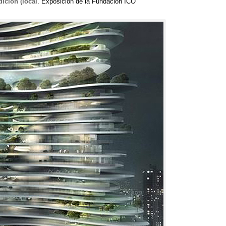
adición
(
local
.
Exposición de la Fundación ICO