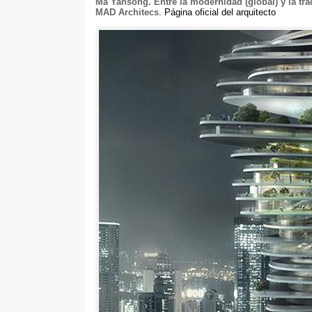
Ma Yansong.
Entre la modernidad
(
global
)
y la tr
MAD Architecs
.
Página oficial del arquitecto