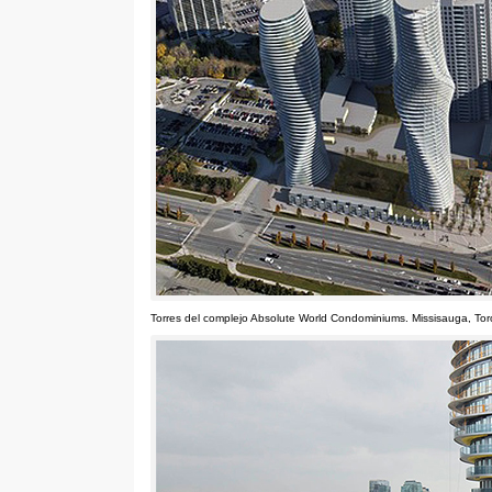
Torres del complejo Absolute World Condominiums
.
Missisauga
,
Tor