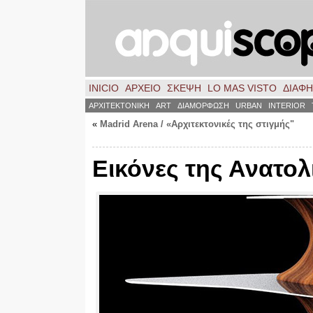
INICIO
ΑΡΧΕΙΟ
ΣΚΈΨΗ
LO MAS VISTO
ΔΙΑΦ
ΑΡΧΙΤΕΚΤΟΝΙΚΗ
ART
ΔΙΑΜΟΡΦΩΣΗ
URBAN
INTERIOR
«
Madrid Arena / «Αρχιτεκτονικές της στιγμής"
Εικόνες της Ανατολ