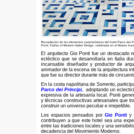
Recopilación de los elementos característicos del hotel Parco dei P
Ponti
,
Father of Modern Italian Design
,
celebrada en el Museo Ina
El arquitecto Gio Ponti fue un destacado
ecléctico que se desarrollaría en Italia d
incansable diseñador y productor de arqui
animador de la escena de la arquitectura in
que fue su director durante más de cincuen
En la costa napolitana de Sorrento
,
particip
Parco dei Principi
,
adoptando un eclectic
expresiva de la artesanía local
.
Ponti gener
y técnicas constructivas artesanales que tra
construir un universo peculiar e irrepetible
.
Los espacios pensados por
Gio Ponti
y 
contribuyen a que este hotel sea una expe
entre las tradiciones locales y una sensib
decadencia del Movimiento Moderno
.