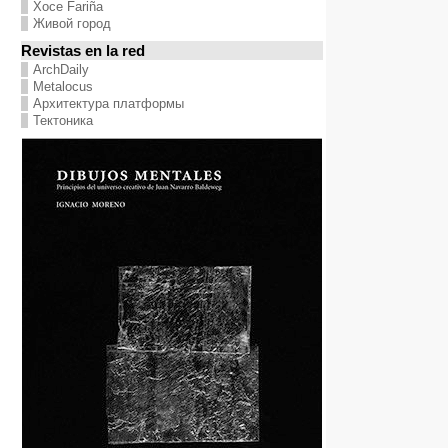
Хосе Fariña
Живой город
Revistas en la red
ArchDaily
Metalocus
Архитектура платформы
Тектоника