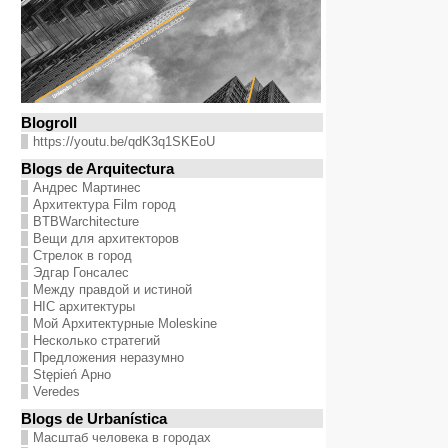
Blogroll
https://youtu.be/qdK3q1SKEoU
Blogs de Arquitectura
Андрес Мартинес
Архитектура Film город
BTBWarchitecture
Вещи для архитекторов
Стрелок в город
Эдгар Гонсалес
Между правдой и истиной
HIC архитектуры
Мой Архитектурные Moleskine
Несколько стратегий
Предложения неразумно
Stępień Арно
Veredes
Blogs de Urbanística
Масштаб человека в городах