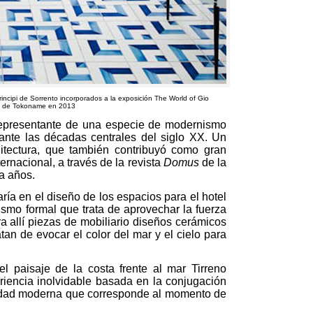
rincipi de Sorrento incorporados a la exposición The World of Gio
x de Tokoname en
2013
 representante de una especie de modernismo
urante las décadas centrales del siglo XX
.
Un
tectura
,
que también contribuyó como gran
ternacional
,
a través de la revista
Domus
de la
ta años
.
aría en el diseño de los espacios para el hotel
ismo formal que trata de aprovechar la fuerza
a allí piezas de mobiliario diseños cerámicos
tan de evocar el color del mar y el cielo para
el paisaje de la costa frente al mar Tirreno
riencia inolvidable basada en la conjugación
ilidad moderna que corresponde al momento de