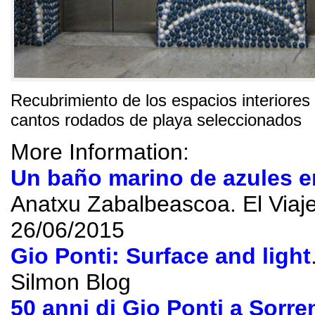
Recubrimiento de los espacios interiores
cantos rodados de playa seleccionados
More Information:
Un baño marino de azules en
Anatxu Zabalbeascoa.
El Viaj
26/06/2015
Gio Ponti
:
Surface and light
Silmon Blog
50
anni di Gio Ponti a Sorre