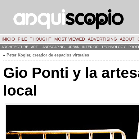
INICIO
FILE
THOUGHT
MOST VIEWED
ADVERTISING
ABOUT
ARCHITECTURE
ART
LANDSCAPING
URBAN
INTERIOR
TECHNOLOGY
PROF
«
Peter Kogler
,
creador de espacios virtuales
Gio Ponti y la arte
local