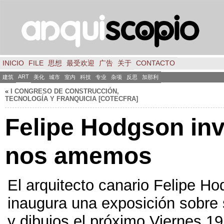
INICIO
FILE
思想
最受欢迎
广告
关于
CONTACTO
ART
建筑
美化
城市
室内
科技
专业
杂项
反思
加那利
«
I CONGRESO DE CONSTRUCCIÓN
,
TECNOLOGÍA Y FRANQUICIA
[
COTECFRA
]
Felipe Hodgson inv
nos amemos
El arquitecto canario Felipe H
inaugura una exposición sobre
y dibujos el próximo Viernes
1