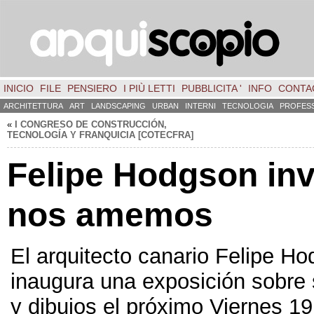
INICIO
FILE
PENSIERO
I PIÙ LETTI
PUBBLICITA '
INFO
CONTA
ARCHITETTURA
ART
LANDSCAPING
URBAN
INTERNI
TECNOLOGIA
PROFES
«
I CONGRESO DE CONSTRUCCIÓN
,
TECNOLOGÍA Y FRANQUICIA
[
COTECFRA
]
Felipe Hodgson inv
nos amemos
El arquitecto canario Felipe H
inaugura una exposición sobre
y dibujos el próximo Viernes
1