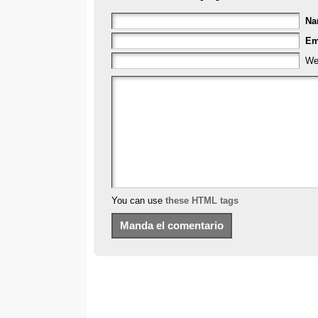
N
Em
We
You can use
these HTML tags