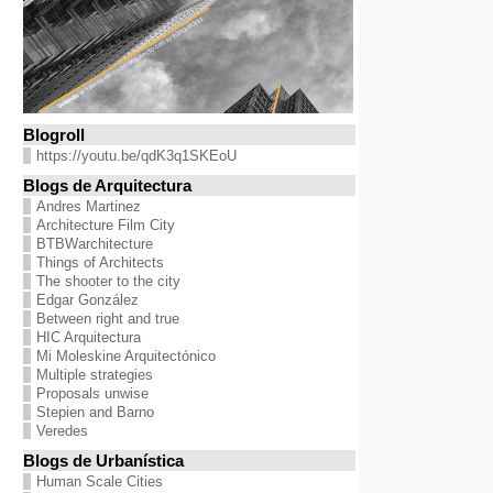
Blogroll
https://youtu.be/qdK3q1SKEoU
Blogs de Arquitectura
Andres Martinez
Architecture Film City
BTBWarchitecture
Things of Architects
The shooter to the city
Edgar González
Between right and true
HIC Arquitectura
Mi Moleskine Arquitectónico
Multiple strategies
Proposals unwise
Stepien and Barno
Veredes
Blogs de Urbanística
Human Scale Cities