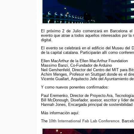
El próximo
2
de Julio comenzará en Barcelona
evento que atrae a todos aquellos interesados por la
digital
.
El evento se celebrará en el edificio del Museu del 
de la capital catalana
.
Participarán allí como conferen
Ellen MacArthur de la Ellen MacArthur Foundation
Massimo Banzi
,
Co-Fundador de Arduino
Neil Gershenfeld
,
Director del Centro del MIT para Bi
Achim Menges
,
Profesor en Stuttgart donde es el dir
Vicente Guallart
,
Arquitecto Jefe del Ayuntamiento d
Y como nuevos ponentes confirmados
:
Paul Eremenko
,
Director de Proyecto Ara
,
Tecnología
Bill McDonough
,
Diseñador
,
asesor
,
escritor y líder 
Hannah Jones
,
Encargada principal de sostenibilidad
Más información aquí
:
The
10
th International Fab Lab Conference
.
Barcel