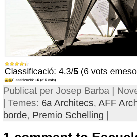
Classificació: 4.3/
5
(6 vots emeso
Classificació:
+6
(d' 6 vots)
Publicat per Josep Barba | No
| Temes:
6
a Architecs
,
AFF Arch
borde
,
Premio Schelling
|