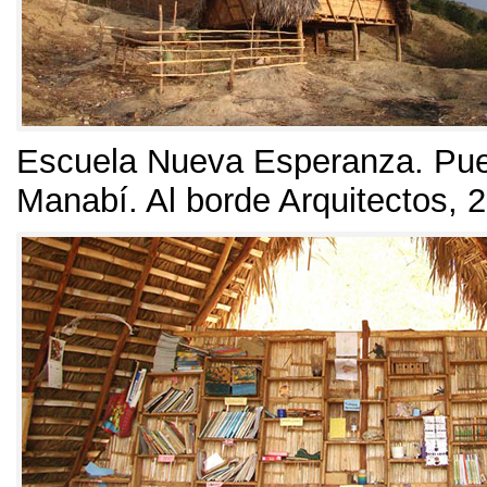
Escuela Nueva Esperanza
.
Pue
Manabí
.
Al borde Arquitectos
, 