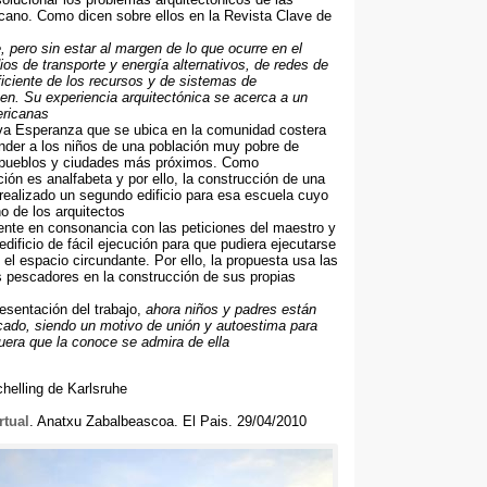
icano
.
Como dicen sobre ellos en la Revista Clave de
e
,
pero sin estar al margen de lo que ocurre en el
os de transporte y energía alternativos
,
de redes de
iciente de los recursos y de sistemas de
ven
.
Su experiencia arquitectónica se acerca a un
ericanas
eva Esperanza que se ubica en la comunidad costera
nder a los niños de una población muy pobre de
 pueblos y ciudades más próximos
.
Como
ión es analfabeta y por ello
,
la construcción de una
realizado un segundo edificio para esa escuela cuyo
o de los arquitectos
rente en consonancia con las peticiones del maestro y
edificio de fácil ejecución para que pudiera ejecutarse
 el espacio circundante
. Por ello,
la propuesta usa las
s pescadores en la construcción de sus propias
esentación del trabajo
,
ahora niños y padres están
icado
,
siendo un motivo de unión y autoestima para
uera que la conoce se admira de ella
helling de Karlsruhe
rtual
. Anatxu Zabalbeascoa.
El Pais
. 29/04/2010