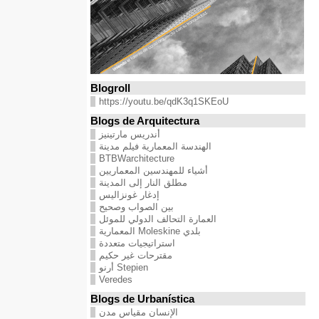
Blogroll
https://youtu.be/qdK3q1SKEoU
Blogs de Arquitectura
أندريس مارتينيز
الهندسة المعمارية فيلم مدينة
BTBWarchitecture
أشياء للمهندسين المعماريين
مطلق النار إلى المدينة
إدغار غونزاليس
بين الصواب وصحيح
العمارة التحالف الدولي للموئل
بلدي Moleskine المعمارية
استراتيجيات متعددة
مقترحات غير حكيم
Stepien أرنو
Veredes
Blogs de Urbanística
الإنسان مقياس مدن