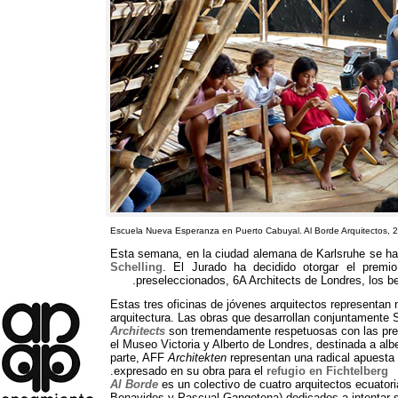
Escuela Nueva Esperanza en Puerto Cabuyal
.
Al Borde Arquitectos
, 
Esta semana
,
en la ciudad alemana de Karlsruhe se ha 
Schelling
.
El Jurado ha decidido otorgar el premio
.
preseleccionados
, 6
A Architects de Londres
,
los b
Estas tres oficinas de jóvenes arquitectos representan 
arquitectura
.
Las obras que desarrollan conjuntamente
Architects
son tremendamente respetuosas con las pree
el Museo Victoria y Alberto de Londres
,
destinada a alb
parte,
AFF
Architekten
representan una radical apuesta 
.
expresado en su obra para el
refugio en Fichtelberg
Al Borde
es un colectivo de cuatro arquitectos ecuator
Benavides y Pascual Gangotena
)
dedicados a intentar 