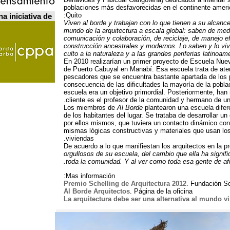
poblaciones más desfavorecidas en el continente amer
:
Quito
a iniciativa de
Viven al borde y trabajan con lo que tienen a su alcanc
mundo de la arquitectura a escala global
:
saben de medi
comunicación y colaboración
,
de reciclaje
,
de manejo ef
construcción ancestrales y modernos
.
Lo saben y lo vi
culto a la naturaleza y a las grandes periferias latinoam
En 2010
realizarían un primer proyecto de Escuela Nu
de Puerto Cabuyal en Manabí
.
Esa escuela trata de ate
pescadores que se encuentra bastante apartada de los
consecuencia de las dificultades la mayoría de la poblac
escuela era un objetivo primordial
.
Posteriormente
,
han 
.
cliente es el profesor de la comunidad y hermano de un
Los miembros de
Al Borde
plantearon una escuela dife
de los habitantes del lugar
.
Se trataba de desarrollar un 
por ellos mismos
,
que tuviera un contacto dinámico con
mismas lógicas constructivas y materiales que usan lo
.
viviendas
De acuerdo a lo que manifiestan los arquitectos en la pr
orgullosos de su escuela
,
del cambio que ella ha signif
.
toda la comunidad
.
Y al ver como toda esa gente de af
Mas información:
Premio Schelling de Arquitectura
2012
.
Fundación Sc
Al Borde Arquitectos
.
Página de la oficina
La arquitectura debe ser una alternativa al mundo vi