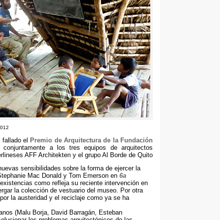
2012
fallado el
Premio de Arquitectura de la Fundación
 conjuntamente a los tres equipos de arquitectos
erlineses AFF Architekten y el grupo Al Borde de Quito
nuevas sensibilidades sobre la forma de ejercer la
 Stephanie Mac Donald y Tom Emerson en
6
a
xistencias como refleja su reciente intervención en
ergar la colección de vestuario del museo
. Por otra
por la austeridad y el reciclaje como ya se ha
ianos
(
Malu Borja
,
David Barragán
,
Esteban
solucionar los problemas arquitectónicos de las