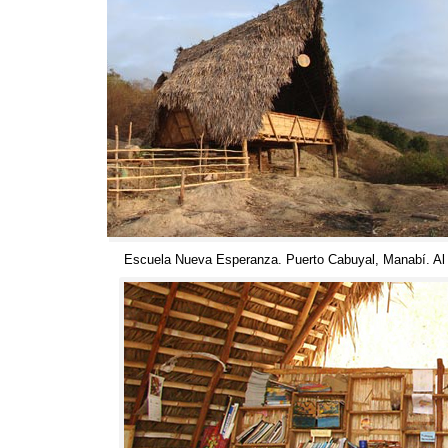
Escuela Nueva Esperanza
.
Puerto Cabuyal
,
Manabí
.
Al