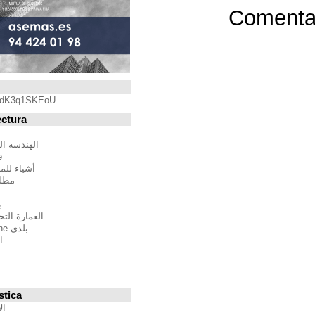
Blogroll
https://youtu.be/qdK3q1SKEoU
Blogs de Arquitectura
أندريس مارتينيز
الهندسة المعمارية فيلم مدينة
BTBWarchitecture
أشياء للمهندسين المعماريين
مطلق النار إلى المدينة
إدغار غونزاليس
بين الصواب وصحيح
العمارة التحالف الدولي للموئل
بلدي Moleskine المعمارية
استراتيجيات متعددة
مقترحات غير حكيم
Stepien أرنو
Veredes
Blogs de Urbanística
الإنسان مقياس مدن