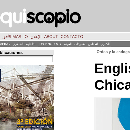
CONTACTO
ABOUT
الإعلان
MAS LO الأفق
فكر
FILE
INICIO
كاس
متفرقات
المهنة
TECHNOLOGY
الداخلية
الحضري
LANDSCAPING
ART
العمارة
Búsqueda de publicaciones