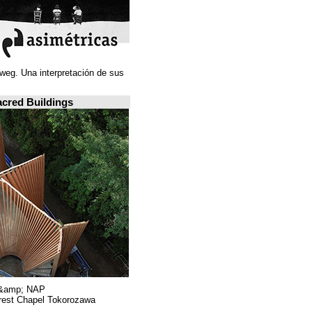
Juan Navarro Baldeweg. Una interpretación de sus
ideas espaciales.
A closer look: Sacred Buildings
Hiroshi Nakamura &amp; NAP.
Sayama Forest Chapel Tokorozawa, اليابان.
RIBA, لندن.