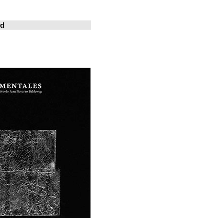
خوسيه فارينا
المدينة المعيشة
Revistas en la red
ArchDaily
Metalocus
العمارة منصة
فن البناء