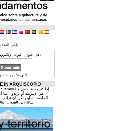
Un espacio colaborativo sobre arquitectura y de
encuentro entre universidades latinoamericanas
ترجمة محتوى
تحرير الترجمة
تلقي التحديثات ARQUISCOPIO
ادخل عنوان البريد الإلكتروني الخاص بك:
التي تخدمها
فيدبورنر
PROMOCIÓNATE IN ARQUISCOPIO
إذا كنت ترغب في هنا publicitemos موقعك, للتسوق
عبر الإنترنت أو يريدون منا أن يقدم اعمال المهنية
الخاصة بك أو يمكن أن تطلب ذلك عن طريق إرسال
رسالة إلى العنوان التالي:
correo@cppa.es