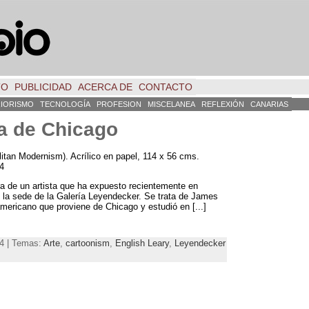
TO
PUBLICIDAD
ACERCA DE
CONTACTO
RIORISMO
TECNOLOGÍA
PROFESION
MISCELANEA
REFLEXIÓN
CANARIAS
ta de Chicago
tan Modernism). Acrílico en papel, 114 x 56 cms.
4
a de un artista que ha expuesto recientemente en
 la sede de la Galería Leyendecker. Se trata de James
americano que proviene de Chicago y estudió en [...]
14 | Temas:
Arte
,
cartoonism
,
English Leary
,
Leyendecker