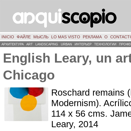
INICIO
ФАЙЛЕ
МЫСЛЬ
LO MAS VISTO
РЕКЛАМА
О
CONTACT
АРХИТЕКТУРА
ART
LANDSCAPING
URBAN
ИНТЕРЬЕР
ТЕХНОЛОГИИ
ПРОФЕ
English Leary
,
un ar
Chicago
Roschard remains
(
Modernism
).
Acríli
114
x
56
cms
.
Jame
Leary
, 2014