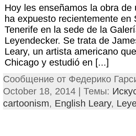
Hoy les enseñamos la obra de u
ha expuesto recientemente en 
Tenerife en la sede de la Galer
Leyendecker
.
Se trata de Jame
Leary
,
un artista americano qu
Chicago y estudió en
[...]
Сообщение от Федерико Гарси
October 18, 2014 | Темы:
Иску
cartoonism
,
English Leary
,
Ley