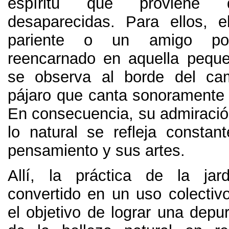
espíritu que proviene d
desaparecidas
.
Para ellos
,
e
pariente o un amigo pod
reencarnado en aquella pequ
se observa al borde del c
pájaro que canta sonoramente
En consecuencia
,
su admiració
lo natural se refleja consta
pensamiento y sus artes
.
Allí,
la práctica de la jar
convertido en un uso colectiv
el objetivo de lograr una depur