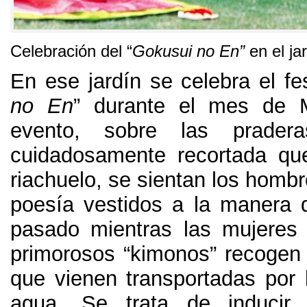
Celebración del
“
Gokusui no En
”
en el ja
En ese jardín se celebra el fes
no En
”
durante el mes de 
evento
,
sobre las prader
cuidadosamente recortada qu
riachuelo
,
se sientan los homb
poesía vestidos a la manera d
pasado mientras las mujeres
primorosos
“
kimonos
”
recogen
que vienen transportadas por l
agua
.
Se trata de inducir l