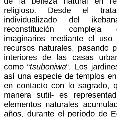
de la belleza natural en re
religioso
.
Desde el tratam
individualizado del ikeb
reconstitución compleja
imaginarios mediante el uso 
recursos naturales
,
pasando po
interiores de las casas urb
como
“
tsuboniwa
“.
Los jardine
así una especie de templos en 
en contacto con lo sagrado
,
manera sutil
-
es representad
elementos naturales acumula
años
,
durante el período de 