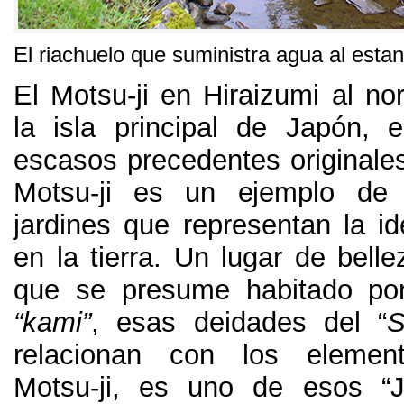
El riachuelo que suministra agua al estan
El Motsu-ji en Hiraizumi al n
la isla principal de Japón
,
e
escasos precedentes originale
Motsu-ji es un ejemplo de l
jardines que representan la id
en la tierra
.
Un lugar de belle
que se presume habitado por
“
kami
”
,
esas deidades del
“
S
relacionan con los element
Motsu-ji
,
es uno de esos
“