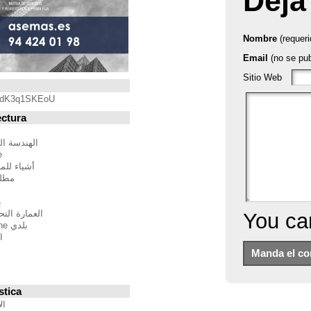
Blogroll
https://youtu.be/qdK3q1SKEoU
Blogs de Arquitectura
أندريس مارتينيز
الهندسة المعمارية فيلم مدينة
BTBWarchitecture
أشياء للمهندسين المعماريين
مطلق النار إلى المدينة
إدغار غونزاليس
بين الصواب وصحيح
العمارة التحالف الدولي للموئل
بلدي Moleskine المعمارية
استراتيجيات متعددة
مقترحات غير حكيم
Stepien أرنو
Veredes
Blogs de Urbanística
الإنسان مقياس مدن