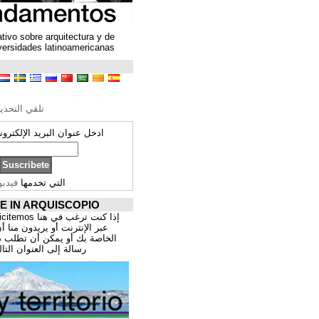
Un espacio colaborativo sobre arquitectura y de
encuentro entre universidades latinoamericanas
ترجمة محتوى
تحرير الترجمة
تلقي التحديثات ARQUISCOPIO
ادخل عنوان البريد الإلكتروني الخاص بك:
التي تخدمها
فيدبورنر
PROMOCIÓNATE IN ARQUISCOPIO
إذا كنت ترغب في هنا publicitemos موقعك, للتسوق
عبر الإنترنت أو يريدون منا أن يقدم اعمال المهنية
الخاصة بك أو يمكن أن تطلب ذلك عن طريق إرسال
رسالة إلى العنوان التالي:
correo@cppa.es