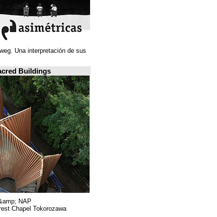
Juan Navarro Baldeweg. Una interpretación de sus
ideas espaciales.
A closer look: Sacred Buildings
Hiroshi Nakamura &amp; NAP.
Sayama Forest Chapel Tokorozawa, اليابان.
RIBA, لندن.