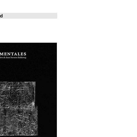
خوسيه فارينا
المدينة المعيشة
Revistas en la red
ArchDaily
Metalocus
العمارة منصة
فن البناء