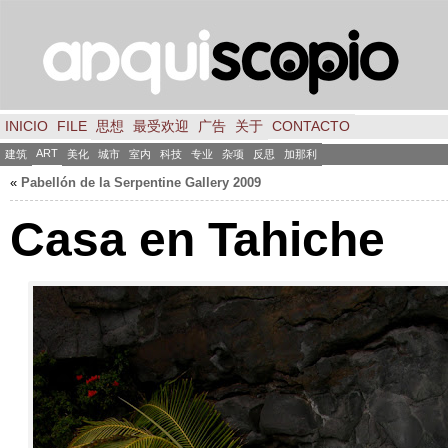
INICIO
FILE
思想
最受欢迎
广告
关于
CONTACTO
ART
建筑
美化
城市
室内
科技
专业
杂项
反思
加那利
«
Pabellón de la Serpentine Gallery
2009
Casa en Tahiche