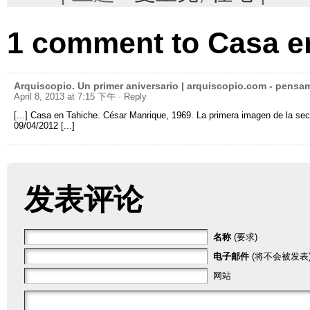
1
comment to Casa e
Arquiscopio
.
Un primer aniversario
|
arquiscopio.com
-
pensam
April 8, 2013 at 7:15 下午
· Reply
[...]
Casa en Tahiche
.
César Manrique
, 1969.
La primera imagen de la sec
09/04/2012 [...]
发表评论
名称
(要求)
电子邮件
(将不会被发表)
网站