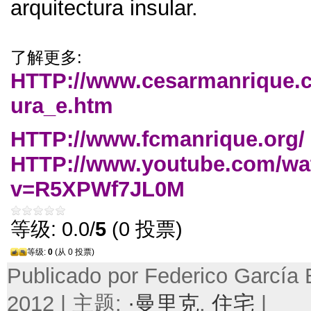
arquitectura insular
.
了解更多:
HTTP://
www.cesarmanrique.c
ura_e.htm
HTTP://
www.fcmanrique.org/
HTTP://
www.youtube.com/wa
v=R5XPWf7JL0M
等级: 0.0/
5
(0 投票)
等级:
0
(从 0 投票)
Publicado por Federico García B
2012 | 主题:
·曼里克
,
住宅
|