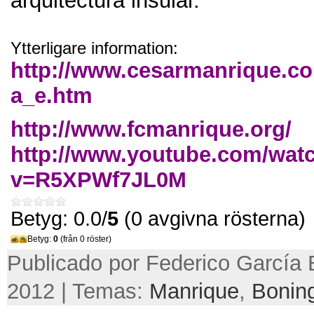
arquitectura insular
.
Ytterligare information:
http://
www.cesarmanrique.com
a_e.htm
http://
www.fcmanrique.org/
http://
www.youtube.com/wat
v=R5XPWf7JL0M
Betyg: 0.0/
5
(0 avgivna rösterna)
Betyg:
0
(från 0 röster)
Publicado por Federico García B
2012 | Temas:
Manrique
,
Bonin