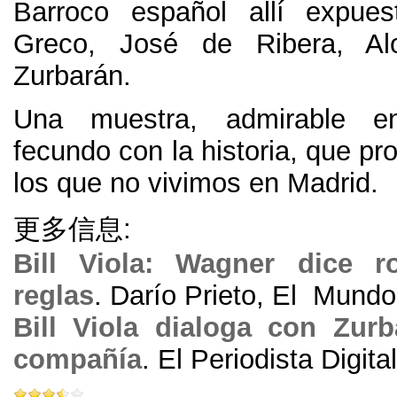
Barroco español allí expues
Greco
,
José de Ribera
,
A
Zurbarán
.
Una muestra
,
admirable e
fecundo con la historia
,
que pro
los que no vivimos en Madrid
.
更多信息:
Bill Viola
:
Wagner dice r
reglas
.
Darío Prieto
,
El Mundo
Bill Viola dialoga con Zurb
compañía
.
El Periodista Digital