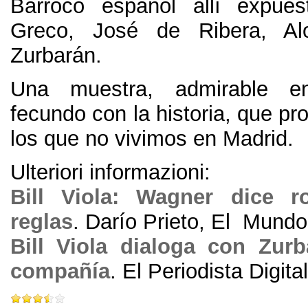
Barroco español allí expues
Greco
,
José de Ribera
,
A
Zurbarán
.
Una muestra
,
admirable e
fecundo con la historia
,
que pro
los que no vivimos en Madrid
.
Ulteriori informazioni:
Bill Viola
:
Wagner dice r
reglas
.
Darío Prieto
,
El Mundo
Bill Viola dialoga con Zurb
compañía
.
El Periodista Digital