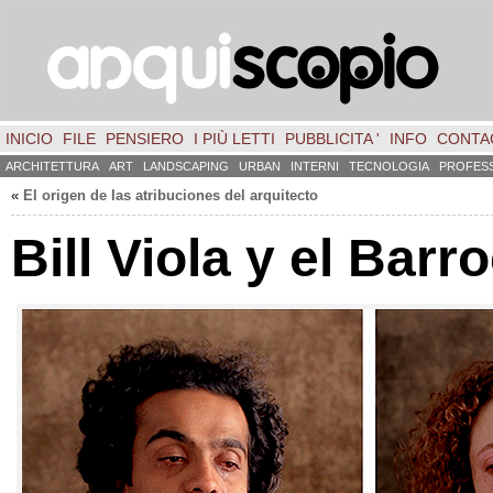
INICIO
FILE
PENSIERO
I PIÙ LETTI
PUBBLICITA '
INFO
CONTA
ARCHITETTURA
ART
LANDSCAPING
URBAN
INTERNI
TECNOLOGIA
PROFES
«
El origen de las atribuciones del arquitecto
Bill Viola y el Barr