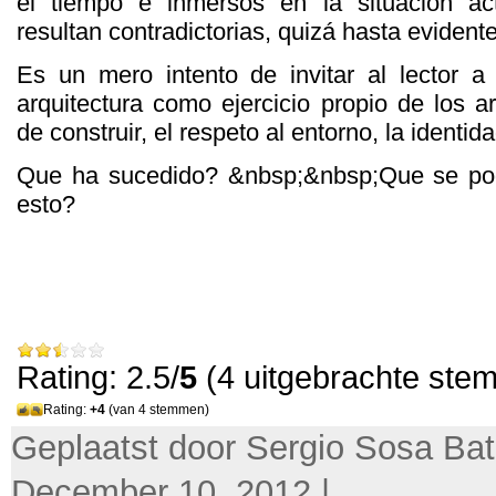
el tiempo e inmersos en la situación ac
resultan contradictorias
,
quizá hasta evident
Es un mero
intento de invitar al lector a
arquitectura como ejercicio propio de los ar
de construir
,
el respeto al entorno
,
la identid
Que ha sucedido
? &nbsp;&nbsp;
Que se
po
esto
?
Rating: 2.5/
5
(4 uitgebrachte ste
Rating:
+4
(van 4 stemmen)
Geplaatst door Sergio Sosa Bati
December 10, 2012 |