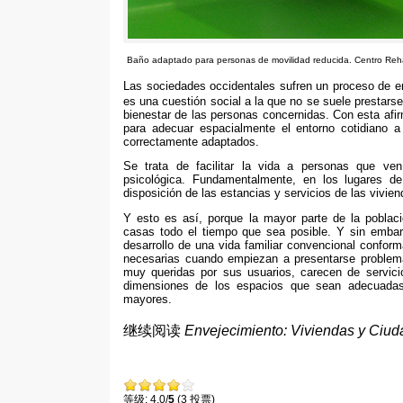
Baño adaptado para personas de movilidad reducida
.
Centro Reh
Las sociedades occidentales sufren un proceso de 
es una cuestión social a la que no se suele prestarse
bienestar de las personas concernidas
.
Con esta afir
para adecuar espacialmente el entorno cotidiano 
correctamente adaptados
.
Se trata de facilitar la vida a personas que ve
psicológica
.
Fundamentalmente
,
en los lugares d
disposición de las estancias y servicios de las vivie
Y esto es así
,
porque la mayor parte de la poblac
casas todo el tiempo que sea posible
.
Y sin emba
desarrollo de una vida familiar convencional confor
necesarias cuando empiezan a presentarse problem
muy queridas por sus usuarios
,
carecen de servici
dimensiones de los espacios que sean adecuadas
mayores
.
继续阅读
Envejecimiento
:
Viviendas y Ciud
等级: 4.0/
5
(3 投票)