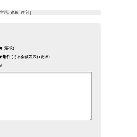
 | 主题:
建筑
,
住宅
|
称
(要求)
子邮件
(将不会被发表) (要求)
站