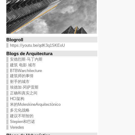
Blogroll
https://youtu.be/qdK3q1SKEoU
Blogs de Arquitectura
安德烈斯·马丁内斯
建筑 电影 城市
BTBWarchitecture
建筑师的事情
射手的城市
埃德加·冈萨雷斯
正确和真实之间
HCI架构
米的MoleskineArquitectónico
多元化战略
建议不明智的
Stepien和巴诺
Veredes