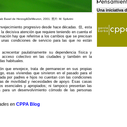
Una iniciativa 
ab Basel de Herzog
&DeMeuron, 2001. 照片:
M
.
Spilutini
envejecimiento progresivo desde hace décadas
. 但,
esta
 la decisiva atención que requiere teniendo en cuenta el
mación hay que referirse a los cambios que se precisan
a unas condiciones de servicio para las que no están
n acrecentar paulatinamente su dependencia física y
e acceso colectivo en las ciudades y también en la
ndas habituales
.
ión que envejece
,
trata de permanecer en sus propias
rgo
,
esas viviendas que sirvieron en el pasado para el
mada por padres e hijos no cuentan con las condiciones
as de movilidad y necesidades de apoyo
.
Esas casas
os esenciales y apropiados
;
ni tampoco presentan las
 para un desenvolvimiento cómodo de las personas
ades
en
CPPA Blog