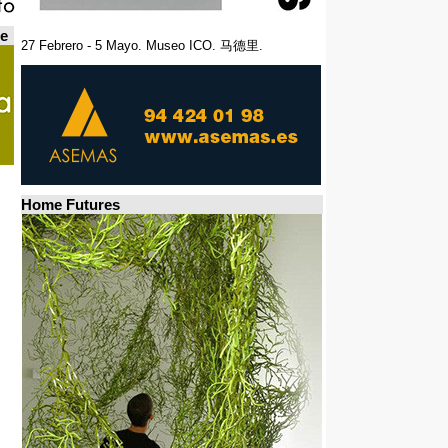
de
27 Febrero - 5 Mayo. Museo ICO. 马德里.
Home Futures