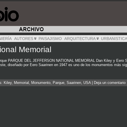
NIERÍA
AUTORES
PAISAJISMO
ARQUITECTURA
URBANISTIC
ional Memorial
el parque PARQUE DEL JEFFERSON NATIONAL MEMORIAL Dan Kiley y Eero Saar
ste, diseñado por Eero Saarinen en 1947 es uno de los monumentos más sign
as:
Kiley
,
Memorial
,
Monumento
,
Parque
,
Saarinen
,
USA
|
Deja un comentario