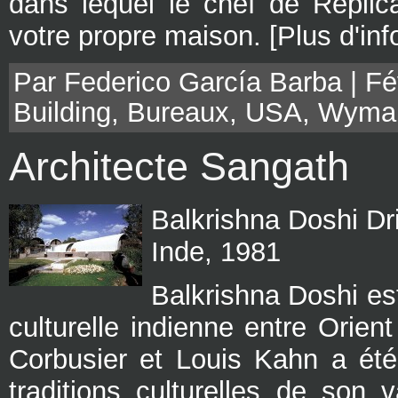
dans lequel le chef de Replic
votre propre maison. [Plus d'inf
Par Federico García Barba | Fév
Building
,
Bureaux
,
USA
,
Wyma
Architecte Sangath
Balkrishna Doshi Dr
Inde, 1981
Balkrishna Doshi es
culturelle indienne entre Orien
Corbusier et Louis Kahn a été
traditions culturelles de son 