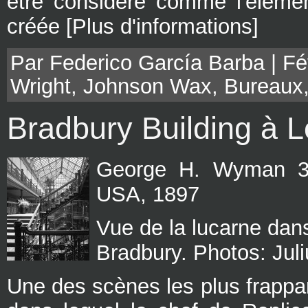
être considéré comme l'élément
créée [Plus d'informations]
Par Federico García Barba | Fév
Wright
,
Johnson Wax
,
Bureaux
Bradbury Building à 
George H. Wyman 30
USA, 1897
Vue de la lucarne dans 
Bradbury. Photos: Jul
Une des scènes les plus frappan