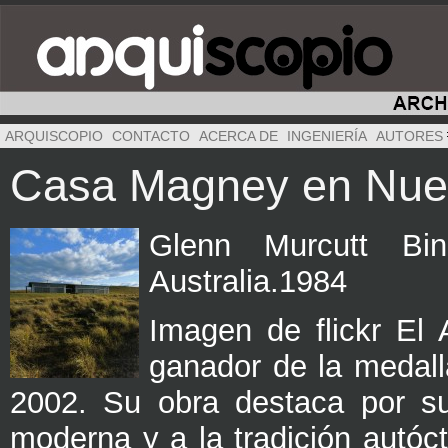
ARQUISCOPIO
CONTACTO
ACERCA DE
INGENIERÍA
AUTORES
Casa Magney en Nue
Glenn Murcutt Bi
Australia.1984
Imagen de flickr El 
ganador de la medalla
2002. Su obra destaca por su 
moderna y a la tradición autóc