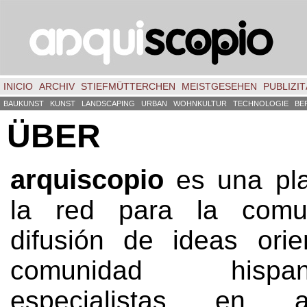
INICIO
ARCHIV
STIEFMÜTTERCHEN
MEISTGESEHEN
PUBLIZIT
BAUKUNST
KUNST
LANDSCAPING
URBAN
WOHNKULTUR
TECHNOLOGIE
BE
ÜBER
arquiscopio
es una pl
la red para la comu
difusión de ideas ori
comunidad his
especialistas en arq