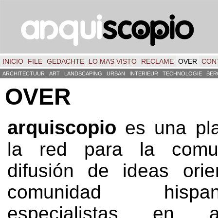
INICIO
FILE
GEDACHTE
LO MAS VISTO
RECLAME
OVER
CON
ARCHITECTUUR
ART
LANDSCAPING
URBAN
INTERIEUR
TECHNOLOGIE
BER
OVER
arquiscopio
es una pl
la red para la comu
difusión de ideas ori
comunidad his
especialistas en arq