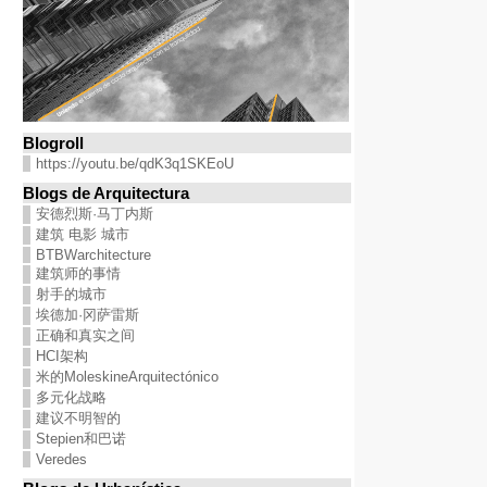
Blogroll
https://youtu.be/qdK3q1SKEoU
Blogs de Arquitectura
安德烈斯·马丁内斯
建筑 电影 城市
BTBWarchitecture
建筑师的事情
射手的城市
埃德加·冈萨雷斯
正确和真实之间
HCI架构
米的MoleskineArquitectónico
多元化战略
建议不明智的
Stepien和巴诺
Veredes