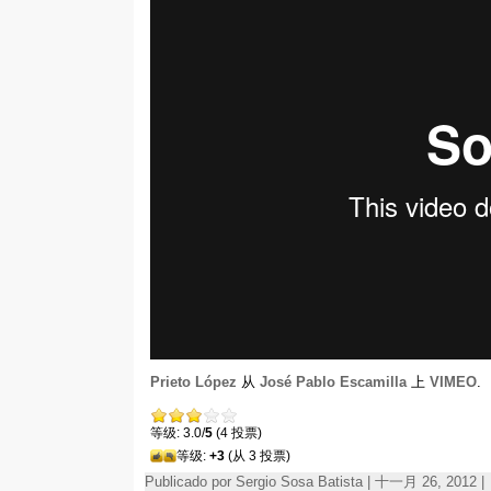
Prieto López
从
José Pablo Escamilla
上
VIMEO
.
等级: 3.0/
5
(4 投票)
等级:
+3
(从 3 投票)
Publicado por Sergio Sosa Batista | 十一月 26, 2012 |