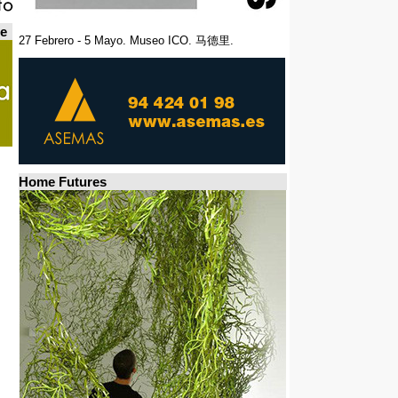
de
27 Febrero - 5 Mayo. Museo ICO. 马德里.
Home Futures