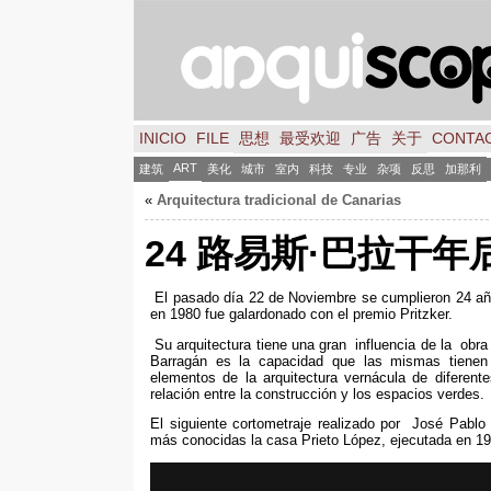
INICIO
FILE
思想
最受欢迎
广告
关于
CONTA
ART
建筑
美化
城市
室内
科技
专业
杂项
反思
加那利
«
Arquitectura tradicional de Canarias
24 路易斯·巴拉干年
El pasado día
22
de Noviembre se cumplieron
24
añ
en
1980
fue galardonado con el premio Pritzker
.
Su arquitectura tiene una gran influencia de la obr
Barragán es la capacidad que las mismas tienen 
elementos de la arquitectura vernácula de difere
relación entre la construcción y los espacios verdes
.
El siguiente cortometraje realizado por José Pablo
más conocidas la casa Prieto López
,
ejecutada en
19