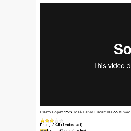
Prieto López
from
José Pablo Escamilla
on
Vimeo
Rating: 3.0/
5
(4 votes cast)
Rating:
+3
(from 3 votes)