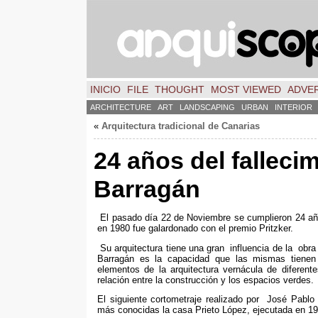
INICIO
FILE
THOUGHT
MOST VIEWED
ADVER
ARCHITECTURE
ART
LANDSCAPING
URBAN
INTERIOR
«
Arquitectura tradicional de Canarias
24
años del falleci
Barragán
El pasado día
22
de Noviembre se cumplieron
24
añ
en
1980
fue galardonado con el premio Pritzker
.
Su arquitectura tiene una gran influencia de la obr
Barragán es la capacidad que las mismas tienen 
elementos de la arquitectura vernácula de difere
relación entre la construcción y los espacios verdes
.
El siguiente cortometraje realizado por José Pablo
más conocidas la casa Prieto López
,
ejecutada en
19