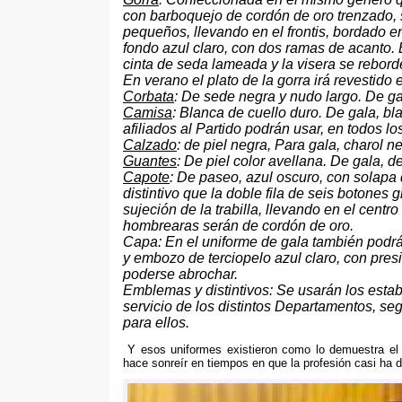
con barboquejo de cordón de oro trenzado
,
pequeños
,
llevando en el frontis
,
bordado e
fondo azul claro
,
con dos ramas de acanto
.
cinta de seda lameada y la visera se rebor
En verano el plato de la gorra irá revestido
Corbata
:
De sede negra y nudo largo
.
De ga
Camisa
:
Blanca de cuello duro
.
De gala
,
bl
afiliados al Partido podrán usar
,
en todos lo
Calzado
:
de piel negra
,
Para gala
,
charol n
Guantes
:
De piel color avellana
.
De gala
,
de
Capote
:
De paseo
,
azul oscuro
,
con solapa 
distintivo que la doble fila de seis botones
sujeción de la trabilla
,
llevando en el centro
hombrearas serán de cordón de oro
.
Capa
:
En el uniforme de gala también podr
y embozo de terciopelo azul claro
,
con presi
poderse abrochar
.
Emblemas y distintivos
:
Se usarán los estab
servicio de los distintos Departamentos
,
seg
para ellos
.
Y esos uniformes existieron como lo demuestra el q
hace sonreír en tiempos en que la profesión casi ha 