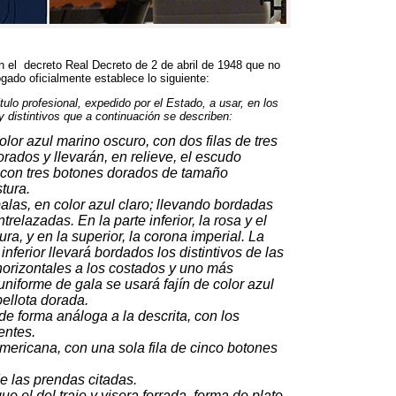
ún el decreto Real Decreto de
2
de abril de
1948
que no
gado oficialmente establece lo siguiente
:
tulo profesional
,
expedido por el Estado
,
a usar
,
en los
 distintivos que a continuación se describen
:
olor azul marino oscuro
,
con dos filas de tres
orados y llevarán
,
en relieve
,
el escudo
 con tres botones dorados de tamaño
stura
.
palas
,
en color azul claro
;
llevando bordadas
ntrelazadas
.
En la parte inferior
,
la rosa y el
ura
,
y en la superior
,
la corona imperial
.
La
nferior llevará bordados los distintivos de las
horizontales a los costados y uno más
uniforme de gala se usará fajín de color azul
bellota dorada
.
de forma análoga a la descrita
,
con los
entes
.
americana
,
con una sola fila de cinco botones
de las prendas citadas
.
 el del traje y visera forrada
,
forma de plato
,