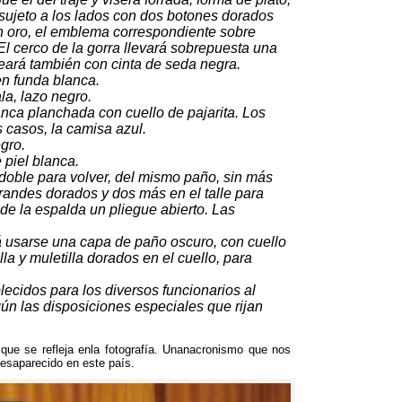
sujeto a los lados con dos botones dorados
n oro
,
el emblema correspondiente sobre
El cerco de la gorra llevará sobrepuesta una
deará también con cinta de seda negra
.
 en funda blanca
.
la
,
lazo negro
.
anca planchada con cuello de pajarita
.
Los
s casos
,
la camisa azul
.
egro
.
 piel blanca
.
doble para volver
,
del mismo paño
,
sin más
 grandes dorados y dos más en el talle para
 de la espalda un pliegue abierto
.
Las
á usarse una capa de paño oscuro
,
con cuello
lla y muletilla dorados en el cuello
,
para
lecidos para los diversos funcionarios al
ún las disposiciones especiales que rijan
ue se refleja enla fotografía
.
Unanacronismo que nos
desaparecido en este país
.