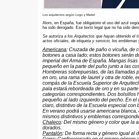
Los arquitectos según Lego y Mattel
Alors,
en España
,
fue obligatorio el uso del azul seg
ha sido derogado
.
Ese texto legal que no ha sido dero
Se autoriza a los Arquitectos que hayan obtenido el tí
actos oficiales
,
de etiqueta y servicio
,
los emblemas y
Americana
:
Cruzada de paño o vicuña
,
de c
botones a casa lado
;
estos botones serán d
imperial del Arma de España
.
Mangas lisas
pequeño en la parte del puño junto a las co
Hombreras sobrepuestas
,
de las llamadas 
en oro
,
una rama de laurel y otra de roble
,
e
compás de la Escuela Superior de Arquitect
pala estará rebordeada de oro y en su parte i
categorías correspondientes
.
Dos bolsillos 
pequeño al lado izquierdo del pecho
.
En el 
claro
,
distintivo de la Escuela especial con 
En verano podrá usarse americana blanca
,
mismos distintivos y emblemas correspondi
Chaleco
:
Del mismo género y color que la 
dorados
.
Pantalón
:
De forma recta y género igual al 
Gorra
:
Confeccionada en el mismo género que