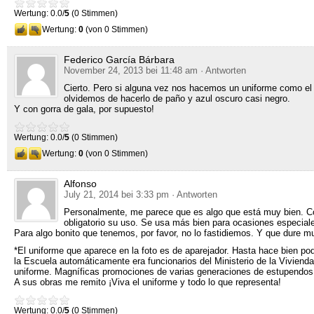
Wertung: 0.0/
5
(0 Stimmen)
Wertung:
0
(von 0 Stimmen)
Federico García Bárbara
November 24, 2013 bei 11:48 am
· Antworten
Cierto
.
Pero si alguna vez nos hacemos un uniforme como el 
olvidemos de hacerlo de paño y azul oscuro casi negro
.
Y con gorra de gala
,
por supuesto
!
Wertung: 0.0/
5
(0 Stimmen)
Wertung:
0
(von 0 Stimmen)
Alfonso
July 21, 2014 bei 3:33 pm
· Antworten
Personalmente
,
me parece que es algo que está muy bien
.
C
obligatorio su uso
.
Se usa más bien para ocasiones especial
Para algo bonito que tenemos
,
por favor
,
no lo fastidiemos
.
Y que dure m
*
El uniforme que aparece en la foto es de aparejador
.
Hasta hace bien poq
la Escuela automáticamente era funcionarios del Ministerio de la Vivienda
uniforme
.
Magníficas promociones de varias generaciones de estupendos 
A sus obras me remito ¡Viva el uniforme y todo lo que representa
!
Wertung: 0.0/
5
(0 Stimmen)