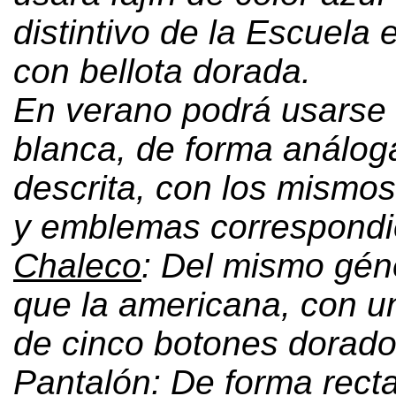
distintivo de la Escuela 
con bellota dorada
.
En verano podrá usarse
blanca
,
de forma análoga
descrita
,
con los mismos 
y emblemas correspondi
Chaleco
:
Del mismo géne
que la americana
,
con un
de cinco botones dorad
Pantalón
:
De forma rect