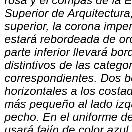
rosa y el compás de la 
Superior de Arquitectura
superior
,
la corona imper
estará rebordeada de or
parte inferior llevará bo
distintivos de las catego
correspondientes
.
Dos bo
horizontales a los costa
más pequeño al lado izq
pecho
.
En el uniforme d
usará fajín de color azul