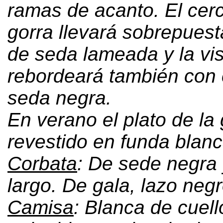
ramas de acanto
.
El cer
gorra llevará sobrepuest
de seda lameada y la vi
rebordeará también con 
seda negra
.
En verano el plato de la 
revestido en funda blan
Corbata
:
De sede negra
largo
.
De gala
,
lazo neg
Camisa
:
Blanca de cuell