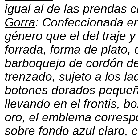
igual al de las prendas c
Gorra
:
Confeccionada e
género que el del traje y
forrada
,
forma de plato
,
barboquejo de cordón de
trenzado
,
sujeto a los l
botones dorados peque
llevando en el frontis
,
bo
oro
,
el emblema corresp
sobre fondo azul claro
,
c