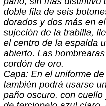
paño
,
sin más distintivo 
doble fila de seis boton
dorados y dos más en el 
sujeción de la trabilla
,
ll
el centro de la espalda 
abierto
.
Las hombrearas
cordón de oro
.
Capa
:
En el uniforme de
también podrá usarse u
paño oscuro
,
con cuello
de terciopelo azul claro
,