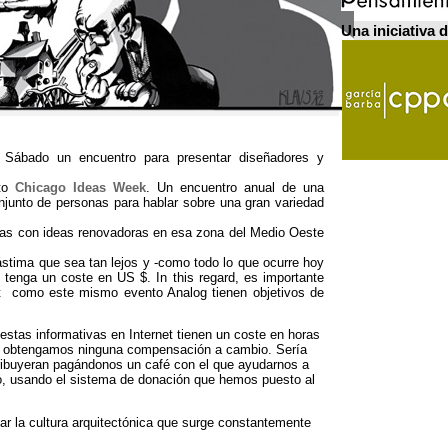
Una iniciativa 
 Sábado un encuentro para presentar diseñadores y
to
Chicago Ideas Week
.
Un encuentro anual de una
junto de personas para hablar sobre una gran variedad
sonas con ideas renovadoras en esa zona del Medio Oeste
ástima que sea tan lejos y -como todo lo que ocurre hoy
y tenga un coste en US
$. In this regard,
es importante
ext como este mismo evento Analog tienen objetivos de
estas informativas en Internet tienen un coste en horas
que obtengamos ninguna compensación a cambio
.
Sería
ribuyeran pagándonos un café con el que ayudarnos a
o
,
usando el sistema de donación que hemos puesto al
ar la cultura arquitectónica que surge constantemente