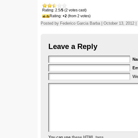
Rating: 2.5/
5
(2 votes cast)
Rating:
+2
(from 2 votes)
Posted by Federico Garcia Barba | October 13, 2012 |
Leave a Reply
N
Em
We
You can use
these HTML tags