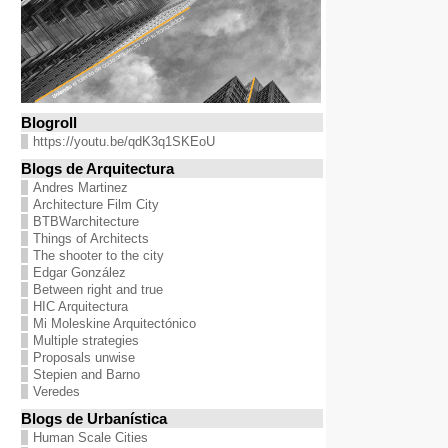
Blogroll
https://youtu.be/qdK3q1SKEoU
Blogs de Arquitectura
Andres Martinez
Architecture Film City
BTBWarchitecture
Things of Architects
The shooter to the city
Edgar González
Between right and true
HIC Arquitectura
Mi Moleskine Arquitectónico
Multiple strategies
Proposals unwise
Stepien and Barno
Veredes
Blogs de Urbanística
Human Scale Cities