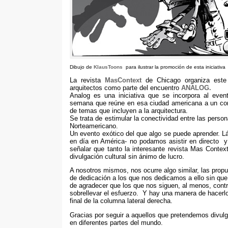
Dibujo de
KlausToons
para ilustrar la promoción de esta iniciativa
La revista
MasContext
de Chicago organiza este
arquitectos como parte del encuentro
ANALOG
.
Analog es una iniciativa que se incorpora al even
semana que reúne en esa ciudad americana a un con
de temas que incluyen a la arquitectura
.
Se trata de estimular la conectividad entre las per
Norteamericano
.
Un evento exótico del que algo se puede aprender
.
L
en día en América- no podamos asistir en directo 
señalar que tanto la interesante revista Mas Cont
divulgación cultural sin ánimo de lucro
.
A nosotros mismos
,
nos ocurre algo similar
,
las propu
de dedicación a los que nos dedicamos a ello sin 
de agradecer que los que nos siguen
,
al menos
,
cont
sobrellevar el esfuerzo
.
Y hay una manera de hacerl
final de la columna lateral derecha
.
Gracias por seguir a aquellos que pretendemos divulg
en diferentes partes del mundo
.