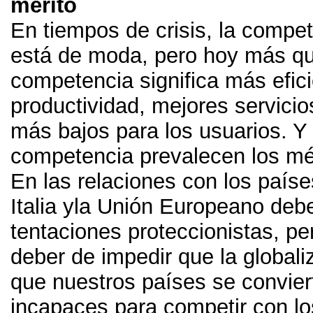
mérito
En tiempos de crisis
,
la compet
está de moda
,
pero hoy más q
competencia significa más efic
productividad
,
mejores servicio
más bajos para los usuarios
.
Y
competencia prevalecen los mé
En las relaciones con los país
Italia yla Unión Europeano deb
tentaciones proteccionistas
,
pe
deber de impedir que la global
que nuestros países se convier
incapaces para competir con l