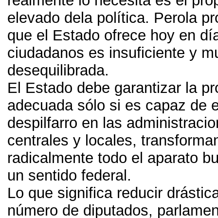
realmente lo necesita es el pr
elevado dela política
.
Perola pr
que el Estado ofrece hoy en día
ciudadanos es insuficiente y m
desequilibrada
.
El Estado debe garantizar la pr
adecuada sólo si es capaz de e
despilfarro en las administraci
centrales y locales
,
transforma
radicalmente todo el aparato bu
un sentido federal
.
Lo que significa reducir drásti
número de diputados
,
parlamen