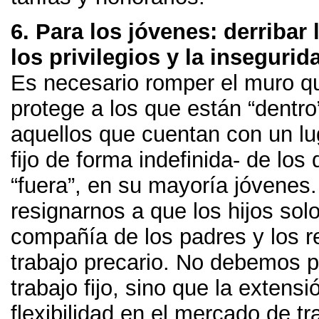
6.
Para los jóvenes
:
derribar
los privilegios y la insegurid
Es necesario romper el muro q
protege a los que están
“
dentro
aquellos que cuentan con un lu
fijo de forma indefinida
-
de los 
“
fuera
”,
en su mayoría jóvenes
resignarnos a que los hijos sol
compañía de los padres y los r
trabajo precario
.
No debemos pr
trabajo fijo
,
sino que la extensi
flexibilidad en el mercado de t