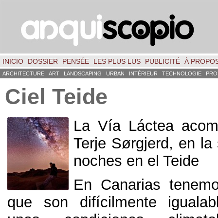
INICIO
DOSSIER
PENSÉE
LES PLUS LUS
PUBLICITÉ
À PROPO
ARCHITECTURE
ART
LANDSCAPING
URBAN
INTÉRIEUR
TECHNOLOGIE
PRO
Ciel Teide
La Vía Láctea acom
Terje Sørgjerd,
en la
noches en el Teide
En Canarias tenemo
que son difícilmente iguala