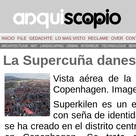
INICIO
FILE
GEDACHTE
LO MAS VISTO
RECLAME
OVER
CON
ARCHITECTUUR
ART
LANDSCAPING
URBAN
INTERIEUR
TECHNOLOGIE
BER
La Supercuña dane
Vista aérea de la
Copenhagen
. Imag
Superkilen es un 
con seña de identid
se ha creado en el distrito cent