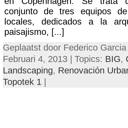
en Copenhagen
.
Se trata 
conjunto de tres equipos de
locales
,
dedicados a la arqu
paisajismo
, [...]
Geplaatst door Federico Garcia
Februari 4, 2013 | Topics:
BIG
,
Landscaping
,
Renovación Urba
Topotek
1
|