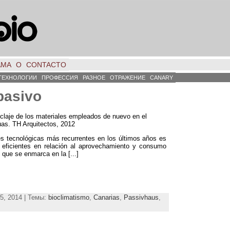
АМА
О
CONTACTO
ТЕХНОЛОГИИ
ПРОФЕССИЯ
РАЗНОЕ
ОТРАЖЕНИЕ
CANARY
 pasivo
claje de los materiales empleados de nuevo en el
uas
.
TH Arquitectos
, 2012
s tecnológicas más recurrentes en los últimos años es
s eficientes en relación al aprovechamiento y consumo
o que se enmarca en la
[...]
5, 2014 | Темы:
bioclimatismo
,
Canarias
,
Passivhaus
,