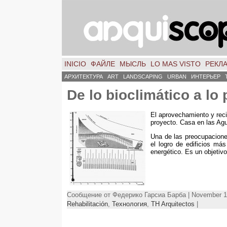
INICIO
ФАЙЛЕ
МЫСЛЬ
LO MAS VISTO
РЕКЛ
АРХИТЕКТУРА
ART
LANDSCAPING
URBAN
ИНТЕРЬЕР
De lo bioclimático a lo
El aprovechamiento y reci
proyecto
.
Casa en las Ag
Una de las preocupacione
el logro de edificios má
energético
.
Es un objetiv
Сообщение от Федерико Гарсиа Барба | November 1
Rehabilitación
,
Технология
,
TH Arquitectos
|