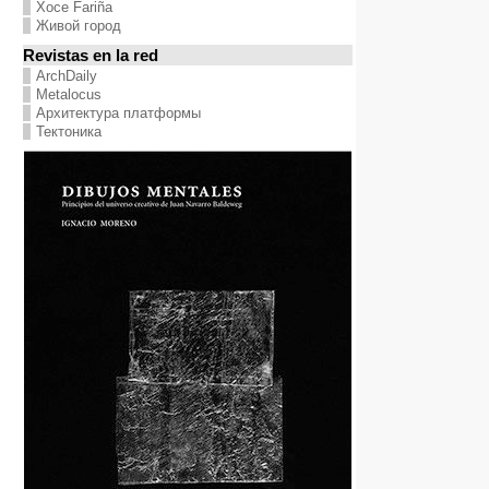
Хосе Fariña
Живой город
Revistas en la red
ArchDaily
Metalocus
Архитектура платформы
Тектоника