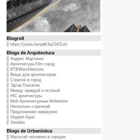
Blogroll
https://youtu.be/qdK3q1SKEoU
Blogs de Arquitectura
Андрес Мартинес
Архитектура Film город
BTBWarchitecture
Вещи для архитекторов
Стрелок в город
Эдгар Гонсалес
Между правдой и истиной
HIC архитектуры
Мой Архитектурные Moleskine
Несколько стратегий
Предложения неразумно
Stępień Арно
Veredes
Blogs de Urbanística
Масштаб человека в городах