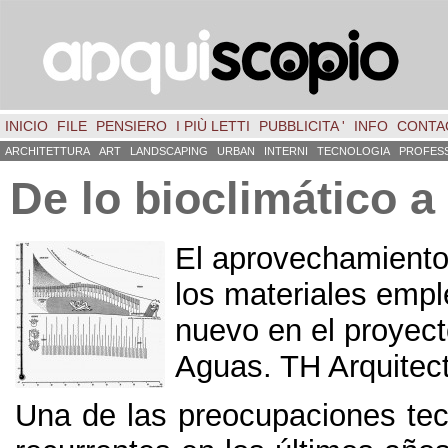
INICIO
FILE
PENSIERO
I PIÙ LETTI
PUBBLICITA '
INFO
CONTA
ARCHITETTURA
ART
LANDSCAPING
URBAN
INTERNI
TECNOLOGIA
PROFES
De lo bioclimático a
El aprovechamiento 
los materiales emp
nuevo en el proyec
Aguas
.
TH Arquitec
Una de las preocupaciones te