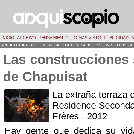
INICIO
ARCHIVO
PENSAMIENTO
LO MAS VISTO
PUBLICIDAD
A
ARQUITECTURA
ARTE
PAISAJISMO
URBANÍSTICA
INTERIORISMO
TECNOLOG
Las construcciones 
de Chapuisat
La extraña terraza d
Residence Secondai
Frères , 2012
Hay gente que dedica su vida