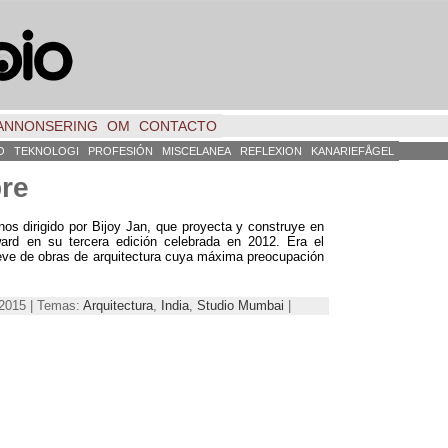
ANNONSERING
OM
CONTACTO
O
TEKNOLOGI
PROFESIÓN
MISCELANEA
REFLEXION
KANARIEFÅGEL
re
os dirigido por Bijoy Jan
,
que proyecta y construye en
ward en su tercera edición celebrada en
2012.
Era el
reve de obras de arquitectura cuya máxima preocupación
 2015 | Temas:
Arquitectura
,
India
,
Studio Mumbai
|