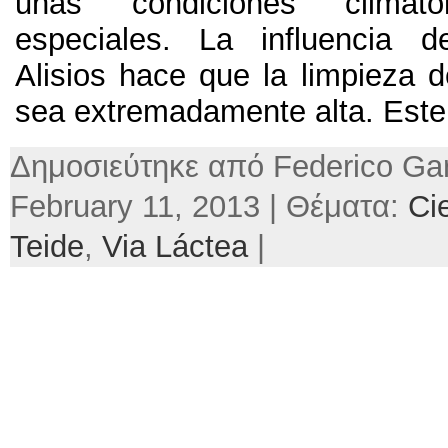
unas condiciones climat
especiales
.
La influencia d
Alisios hace que la limpieza d
sea extremadamente alta
.
Este
Δημοσιεύτηκε από Federico Gar
February 11, 2013 | Θέματα:
Ci
Teide
,
Via Láctea
|