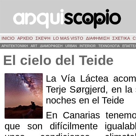
INICIO
ΑΡΧΕΙΟ
ΣΚΈΨΗ
LO MAS VISTO
ΔΙΑΦΗΜΙΣΗ
ΣΧΕΤΙΚΑ
C
ΑΡΧΙΤΕΚΤΟΝΙΚΗ
ART
ΔΙΑΜΟΡΦΩΣΗ
URBAN
INTERIOR
ΤΕΧΝΟΛΟΓΙΑ
ΕΠΑΓΓΕ
El cielo del Teide
La Vía Láctea acom
Terje Sørgjerd
,
en la
noches en el Teide
En Canarias tenemo
que son difícilmente igualab