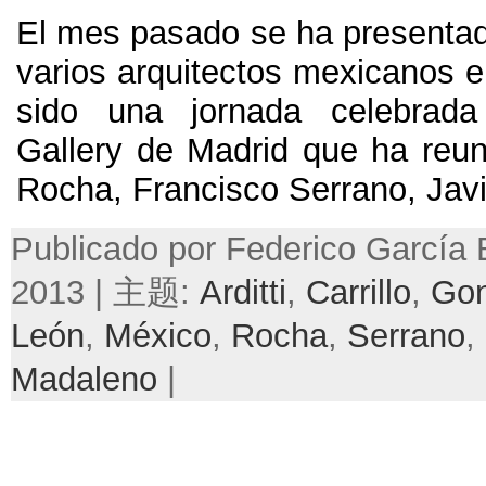
El mes pasado se ha presentado
varios arquitectos mexicanos 
sido una jornada celebrad
Gallery de Madrid que ha reun
Rocha
,
Francisco Serrano
,
Jav
Publicado por Federico García
2013 | 主题:
Arditti
,
Carrillo
,
Gon
León
,
México
,
Rocha
,
Serrano
,
Madaleno
|