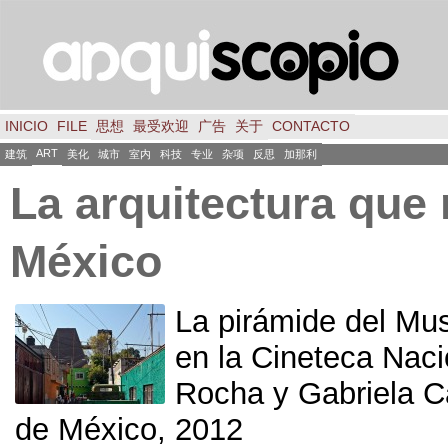
INICIO
FILE
思想
最受欢迎
广告
关于
CONTACTO
ART
建筑
美化
城市
室内
科技
专业
杂项
反思
加那利
La arquitectura que
México
La pirámide del Mu
en la Cineteca Naci
Rocha y Gabriela Ca
de México
, 2012