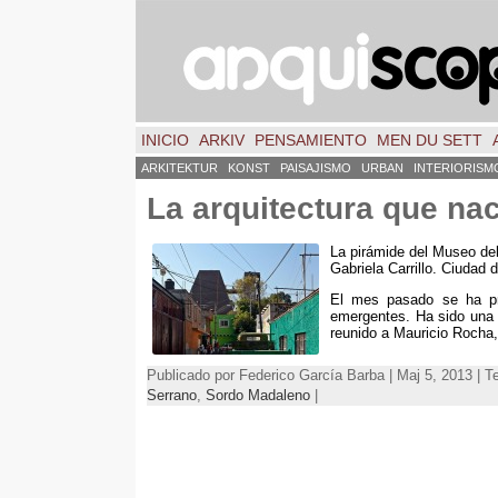
INICIO
ARKIV
PENSAMIENTO
MEN DU SETT
ARKITEKTUR
KONST
PAISAJISMO
URBAN
INTERIORISM
La arquitectura que na
La pirámide del Museo del
Gabriela Carrillo
.
Ciudad 
El mes pasado se ha pre
emergentes
.
Ha sido una 
reunido a Mauricio Rocha
Publicado por Federico García Barba | Maj 5, 2013 | 
Serrano
,
Sordo Madaleno
|