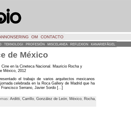
ANNONSERING
OM
CONTACTO
O
TEKNOLOGI
PROFESIÓN
MISCELANEA
REFLEXION
KANARIEFÅGEL
ce de México
 Cine en la Cineteca Nacional
.
Mauricio Rocha y
de México
, 2012
sentado el trabajo de varios arquitectos mexicanos
jornada celebrada en la Roca Gallery de Madrid que ha
,
Francisco Serrano
,
Javier Sordo
[...]
Temas:
Arditti
,
Carrillo
,
González de León
,
México
,
Rocha
,