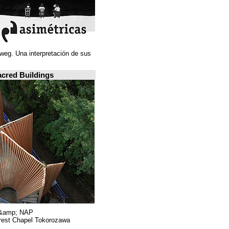
Juan Navarro Baldeweg. Una interpretación de sus
ideas espaciales.
A closer look: Sacred Buildings
Hiroshi Nakamura &amp; NAP.
Sayama Forest Chapel Tokorozawa, اليابان.
RIBA, لندن.