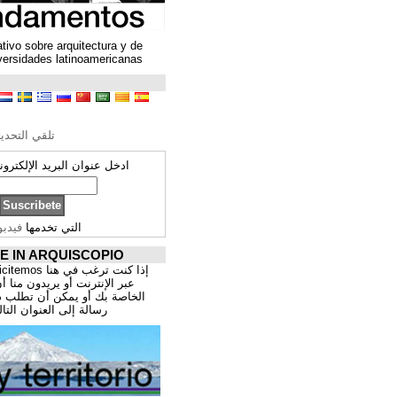
Un espacio colaborativo sobre arquitectura y de
encuentro entre universidades latinoamericanas
ترجمة محتوى
تحرير الترجمة
تلقي التحديثات ARQUISCOPIO
ادخل عنوان البريد الإلكتروني الخاص بك:
التي تخدمها
فيدبورنر
PROMOCIÓNATE IN ARQUISCOPIO
إذا كنت ترغب في هنا publicitemos موقعك, للتسوق
عبر الإنترنت أو يريدون منا أن يقدم اعمال المهنية
الخاصة بك أو يمكن أن تطلب ذلك عن طريق إرسال
رسالة إلى العنوان التالي:
correo@cppa.es