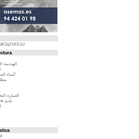
Blogroll
https://youtu.be/qdK3q1SKEoU
Blogs de Arquitectura
أندريس مارتينيز
الهندسة المعمارية فيلم مدينة
BTBWarchitecture
أشياء للمهندسين المعماريين
مطلق النار إلى المدينة
إدغار غونزاليس
بين الصواب وصحيح
العمارة التحالف الدولي للموئل
بلدي Moleskine المعمارية
استراتيجيات متعددة
مقترحات غير حكيم
Stepien أرنو
Veredes
Blogs de Urbanística
الإنسان مقياس مدن