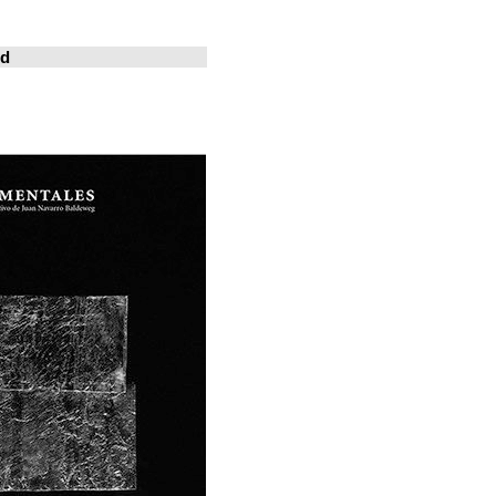
خوسيه فارينا
المدينة المعيشة
Revistas en la red
ArchDaily
Metalocus
العمارة منصة
فن البناء