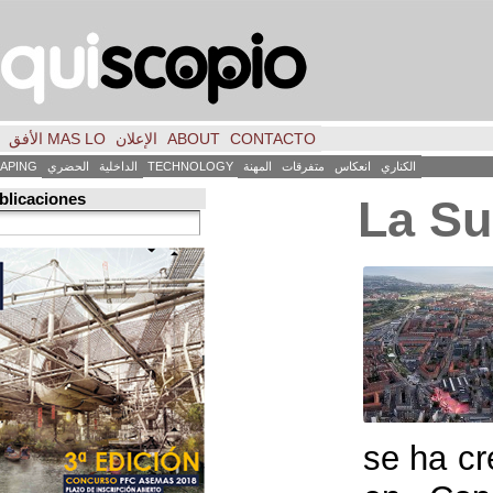
CONTACTO
ABOUT
الإعلان
MAS LO الأفق
فكر
FILE
INICIO
كاس
متفرقات
المهنة
TECHNOLOGY
الداخلية
الحضري
LANDSCAPING
ART
العمارة
Búsqueda de publicaciones