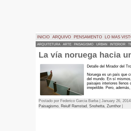
INICIO
ARQUIVO
PENSAMENTO
LO MAS VIS
ARQUITETURA
ARTE
PAISAGISMO
URBAN
INTERIOR
T
La vía noruega hacia u
Detalle del Mirador del Tro
Noruega es un país que c
del mundo
.
En sí mismos
paisajes interiores llenos 
irrepetible
.
Pero
,
además
Postado por Federico Garcia Barba | January 26, 2014
Paisagismo
,
Reiulf Ramstad
,
Snohetta
,
Zumthor
|