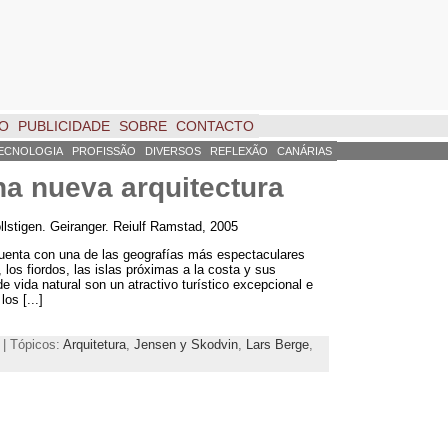
TO
PUBLICIDADE
SOBRE
CONTACTO
ECNOLOGIA
PROFISSÃO
DIVERSOS
REFLEXÃO
CANÁRIAS
na nueva arquitectura
llstigen
.
Geiranger
.
Reiulf Ramstad
, 2005
uenta con una de las geografías más espectaculares
,
los fiordos
,
las islas próximas a la costa y sus
de vida natural son un atractivo turístico excepcional e
,
los
[...]
 | Tópicos:
Arquitetura
,
Jensen y Skodvin
,
Lars Berge
,