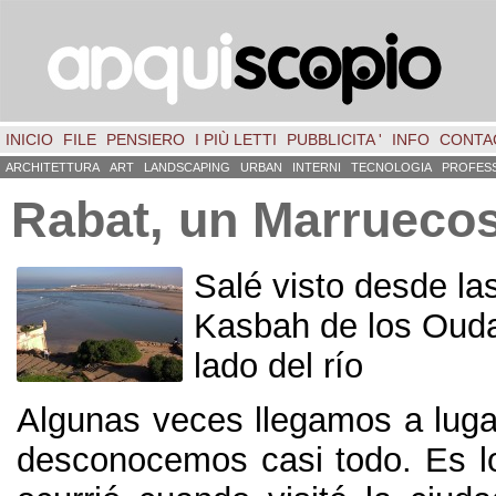
INICIO
FILE
PENSIERO
I PIÙ LETTI
PUBBLICITA '
INFO
CONTA
ARCHITETTURA
ART
LANDSCAPING
URBAN
INTERNI
TECNOLOGIA
PROFES
Rabat
,
un Marruecos
Salé visto desde las
Kasbah de los Ouda
lado del río
Algunas veces llegamos a luga
desconocemos casi todo
.
Es l