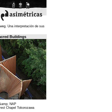
Juan Navarro Baldeweg. Una interpretación de sus
ideas espaciales.
A closer look: Sacred Buildings
Hiroshi Nakamura &amp; NAP.
Sayama Forest Chapel Tokorozawa, اليابان.
RIBA, لندن.