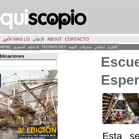
CONTACTO
ABOUT
الإعلان
MAS LO الأفق
فكر
FILE
INICIO
كاس
متفرقات
المهنة
TECHNOLOGY
الداخلية
الحضري
LANDSCAPING
ART
العمارة
Búsqueda de publicaciones