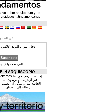
Un espacio colaborativo sobre arquitectura y de
encuentro entre universidades latinoamericanas
ترجمة محتوى
تحرير الترجمة
تلقي التحديثات ARQUISCOPIO
ادخل عنوان البريد الإلكتروني الخاص بك:
التي تخدمها
فيدبورنر
PROMOCIÓNATE IN ARQUISCOPIO
إذا كنت ترغب في هنا publicitemos موقعك, للتسوق
عبر الإنترنت أو يريدون منا أن يقدم اعمال المهنية
الخاصة بك أو يمكن أن تطلب ذلك عن طريق إرسال
رسالة إلى العنوان التالي:
correo@cppa.es