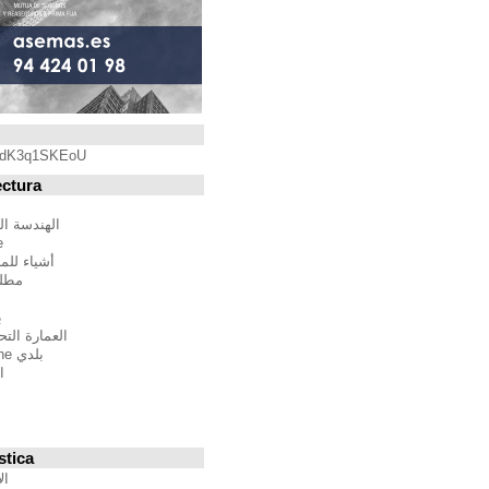
Blogroll
https://youtu.be/qdK3q1SKEoU
Blogs de Arquitectura
أندريس مارتينيز
الهندسة المعمارية فيلم مدينة
BTBWarchitecture
أشياء للمهندسين المعماريين
مطلق النار إلى المدينة
إدغار غونزاليس
بين الصواب وصحيح
العمارة التحالف الدولي للموئل
بلدي Moleskine المعمارية
استراتيجيات متعددة
مقترحات غير حكيم
Stepien أرنو
Veredes
Blogs de Urbanística
الإنسان مقياس مدن