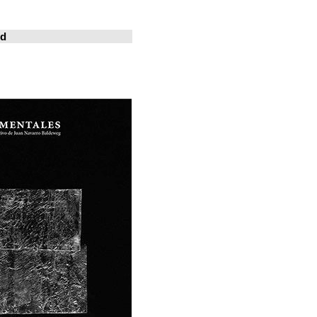
خوسيه فارينا
المدينة المعيشة
Revistas en la red
ArchDaily
Metalocus
العمارة منصة
فن البناء