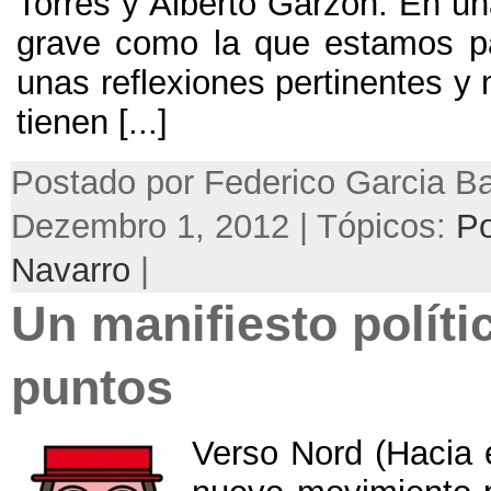
Torres y Alberto Garzón
.
En un
grave como la que estamos p
unas reflexiones pertinentes y
tienen
[...]
Postado por Federico Garcia Ba
Dezembro 1, 2012 | Tópicos:
Po
Navarro
|
Un manifiesto políti
puntos
Verso Nord
(
Hacia 