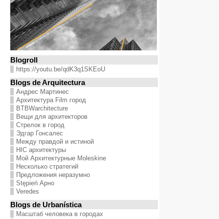
Blogroll
https://youtu.be/qdK3q1SKEoU
Blogs de Arquitectura
Андрес Мартинес
Архитектура Film город
BTBWarchitecture
Вещи для архитекторов
Стрелок в город
Эдгар Гонсалес
Между правдой и истиной
HIC архитектуры
Мой Архитектурные Moleskine
Несколько стратегий
Предложения неразумно
Stępień Арно
Veredes
Blogs de Urbanística
Масштаб человека в городах