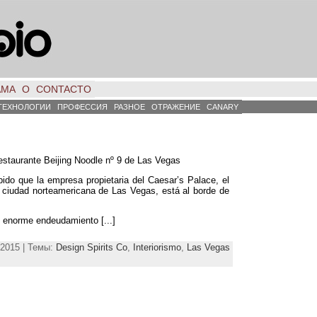
АМА
О
CONTACTO
ТЕХНОЛОГИИ
ПРОФЕССИЯ
РАЗНОЕ
ОТРАЖЕНИЕ
CANARY
staurante Beijing Noodle nº
9
de Las Vegas
ido que la empresa propietaria del Caesar’s Palace
,
el
 ciudad norteamericana de Las Vegas
,
está al borde de
un enorme endeudamiento
[...]
2015 | Темы:
Design Spirits Co
,
Interiorismo
,
Las Vegas