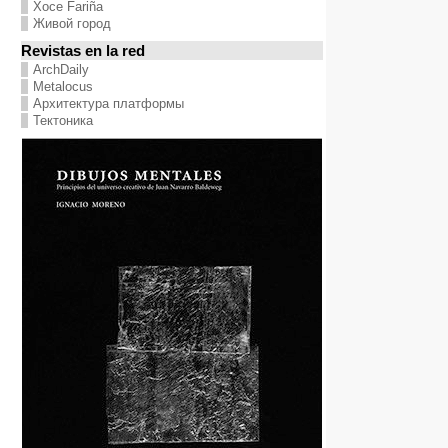
Хосе Fariña
Живой город
Revistas en la red
ArchDaily
Metalocus
Архитектура платформы
Тектоника