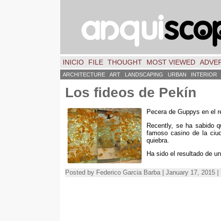
INICIO
FILE
THOUGHT
MOST VIEWED
ADVER
ARCHITECTURE
ART
LANDSCAPING
URBAN
INTERIOR
Los fideos de Pekín
Pecera de Guppys en el re
Recently,
se ha sabido q
famoso casino de la ciu
quiebra
.
Ha sido el resultado de 
Posted by Federico Garcia Barba | January 17, 2015 |