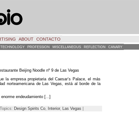
TISING
ABOUT
CONTACTO
TECHNOLOGY
PROFESSION
MISCELLANEOUS
REFLECTION
CANARY
staurante Beijing Noodle nº
9
de Las Vegas
ue la empresa propietaria del Caesar’s Palace
,
el más
dad norteamericana de Las Vegas
,
está al borde de la
un enorme endeudamiento
[...]
 Topics:
Design Spirits Co
,
Interior
,
Las Vegas
|