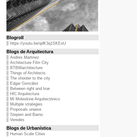
Blogroll
https://youtu.be/qdK3q1SKEoU
Blogs de Arquitectura
Andres Martinez
Architecture Film City
BTBWarchitecture
Things of Architects
The shooter to the city
Edgar González
Between right and true
HIC Arquitectura
Mi Moleskine Arquitectónico
Multiple strategies
Proposals unwise
Stepien and Barno
Veredes
Blogs de Urbanística
Human Scale Cities