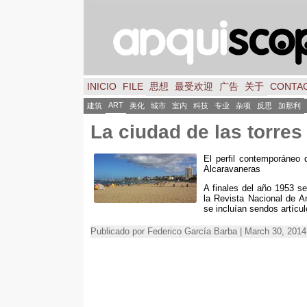
INICIO
FILE
思想
最受欢迎
广告
关于
CONTA
ART
建筑
美化
城市
室内
科技
专业
杂项
反思
加那利
La ciudad de las torres
El perfil contemporáneo
Alcaravaneras
A finales del año
1953
se
la Revista Nacional de Ar
se incluían sendos artícu
Publicado por Federico García Barba |
March
30, 201