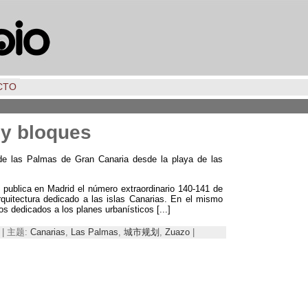
CTO
 y bloques
 de las Palmas de Gran Canaria desde la playa de las
 publica en Madrid el número extraordinario
140-141
de
quitectura dedicado a las islas Canarias
.
En el mismo
los dedicados a los planes urbanísticos
[...]
4 | 主题:
Canarias
,
Las Palmas
,
城市规划
,
Zuazo
|