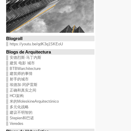
Blogroll
https://youtu.be/qdK3q1SKEoU
Blogs de Arquitectura
安德烈斯·马丁内斯
建筑 电影 城市
BTBWarchitecture
建筑师的事情
射手的城市
埃德加·冈萨雷斯
正确和真实之间
HCI架构
米的MoleskineArquitectónico
多元化战略
建议不明智的
Stepien和巴诺
Veredes