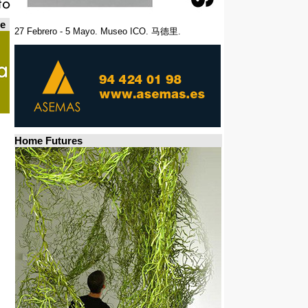
de
27 Febrero - 5 Mayo. Museo ICO. 马德里.
Home Futures