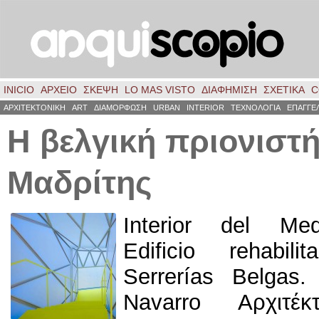
INICIO
ΑΡΧΕΙΟ
ΣΚΈΨΗ
LO MAS VISTO
ΔΙΑΦΗΜΙΣΗ
ΣΧΕΤΙΚΑ
C
ΑΡΧΙΤΕΚΤΟΝΙΚΗ
ART
ΔΙΑΜΟΡΦΩΣΗ
URBAN
INTERIOR
ΤΕΧΝΟΛΟΓΙΑ
ΕΠΑΓΓΕ
Η βελγική πριονιστ
Μαδρίτης
Interior del Me
Edificio rehabil
Serrerías Belgas
.
Navarro Αρχιτέκ