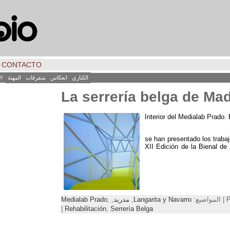
CONTACTO
الكناري
انعكاس
متفرقات
المهنة
Y
La serrería belga de Mad
Interior del Medialab Prado
.
se han presentado los traba
XII Edición de la Bienal de
:
Langarita y Navarro
,
مدريد
,
,
Medialab Prado
|
Rehabilitación
,
Serrería Belga