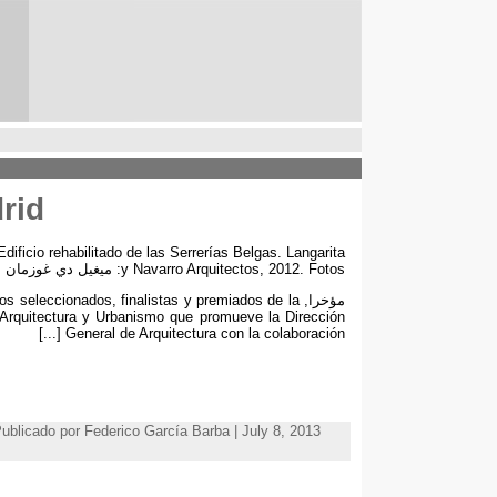
rid
Edificio rehabilitado de las Serrerías Belgas
.
Langarita
Fotos
, 2012.
y Navarro Arquitectos
: ميغيل دي غوزمان
مؤخرا,
finalistas y premiados de la
,
jos seleccionados
 Arquitectura y Urbanismo que promueve la Dirección
[...]
General de Arquitectura con la colaboración
Publicado por Federico García Barba | July 8, 2013 | المواضيع