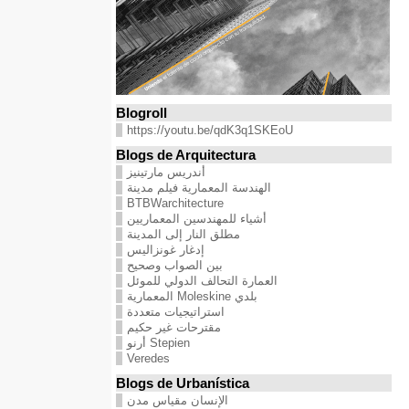
Blogroll
https://youtu.be/qdK3q1SKEoU
Blogs de Arquitectura
أندريس مارتينيز
الهندسة المعمارية فيلم مدينة
BTBWarchitecture
أشياء للمهندسين المعماريين
مطلق النار إلى المدينة
إدغار غونزاليس
بين الصواب وصحيح
العمارة التحالف الدولي للموئل
بلدي Moleskine المعمارية
استراتيجيات متعددة
مقترحات غير حكيم
Stepien أرنو
Veredes
Blogs de Urbanística
الإنسان مقياس مدن