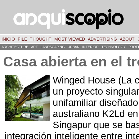
INICIO
FILE
THOUGHT
MOST VIEWED
ADVERTISING
ABOUT
ARCHITECTURE
ART
LANDSCAPING
URBAN
INTERIOR
TECHNOLOGY
PROF
Casa abierta en el t
Winged House
(
La 
un proyecto singula
unifamiliar diseñado
australiano K2Ld en
Singapur que se bas
integración inteligente entre int